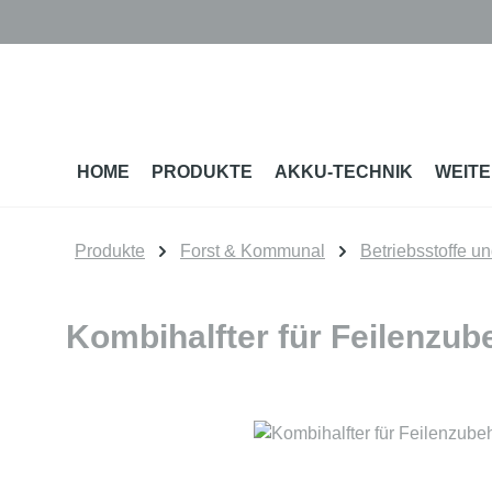
m Hauptinhalt springen
Zur Suche springen
Zur Hauptnavigation springen
HOME
PRODUKTE
AKKU-TECHNIK
WEITE
Produkte
Forst & Kommunal
Betriebsstoffe u
Kombihalfter für Feilenzub
Bildergalerie überspringen