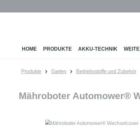
m Hauptinhalt springen
Zur Suche springen
Zur Hauptnavigation springen
HOME
PRODUKTE
AKKU-TECHNIK
WEITE
Produkte
Garten
Betriebsstoffe und Zubehör
Mähroboter Automower® W
Bildergalerie überspringen