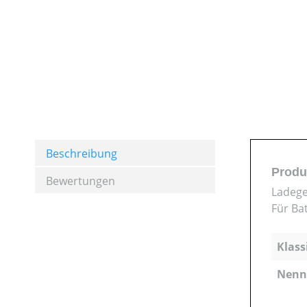
Beschreibung
Produ
Bewertungen
Ladege
Für Bat
Klass
Nenns