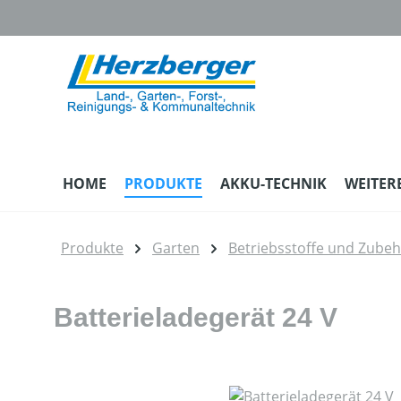
m Hauptinhalt springen
Zur Suche springen
Zur Hauptnavigation springen
HOME
PRODUKTE
AKKU-TECHNIK
WEITER
Produkte
Garten
Betriebsstoffe und Zube
Batterieladegerät 24 V
Bildergalerie überspringen