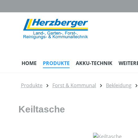
m Hauptinhalt springen
Zur Suche springen
Zur Hauptnavigation springen
HOME
PRODUKTE
AKKU-TECHNIK
WEITER
Produkte
Forst & Kommunal
Bekleidung
Keiltasche
Bildergalerie überspringen