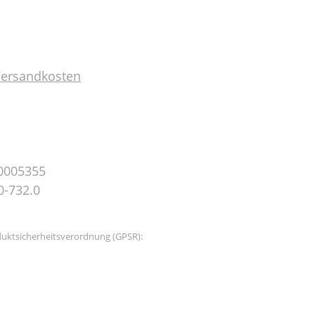
 Versandkosten
0005355
0-732.0
uktsicherheitsverordnung (GPSR):