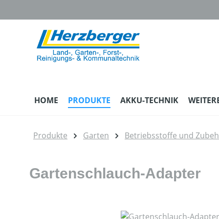
m Hauptinhalt springen
Zur Suche springen
Zur Hauptnavigation springen
HOME
PRODUKTE
AKKU-TECHNIK
WEITER
Produkte
Garten
Betriebsstoffe und Zube
Gartenschlauch-Adapter
Bildergalerie überspringen